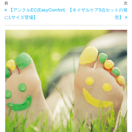
投
過
前
次
次
【アンクルEC(EasyComfort)
【ネイザルケア3点セットの発
去
の
稿
にLサイズ登場】
売】
の
投
ナ
投
稿
ビ
稿
ゲ
ー
シ
ョ
ン