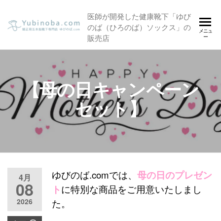
コ
5本指靴下の通販
医師が開発した健康靴下「ゆび
ン
のば（ひろのば）ソックス」の
サイト「ゆびの
テ
メニュ
販売店
ー
ン
ば.com」
ツ
へ
ス
【母の日キャンペーン
キ
セット】
ッ
プ
ゆびのば.comでは、
母の日のプレゼン
4月
08
ト
に特別な商品をご用意いたしまし
2026
た。