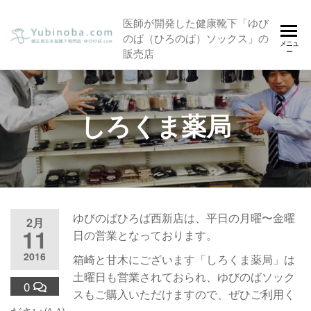
コ
5本指靴下の通販
医師が開発した健康靴下「ゆび
ン
のば（ひろのば）ソックス」の
サイト「ゆびの
テ
メニュ
販売店
ー
ン
ば.com」
ツ
へ
ス
しろくま薬局
キ
ッ
プ
ゆびのばひろば西新店は、平日の月曜〜金曜
2月
11
日の営業となっております。
2016
箱崎と甘木にございます「しろくま薬局」は
土曜日も営業されておられ、ゆびのばソック
0
スもご購入いただけますので、ぜひご利用く