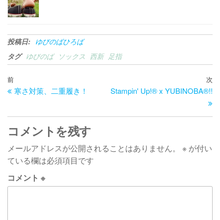
投稿日:
ゆびのばひろば
タグ
ゆびのば
ソックス
西新
足指
投
過
前
次
次
寒さ対策、二重履き！
Stampin' Up!® x YUBINOBA®!!
去
の
稿
の
投
ナ
投
稿
ビ
稿
コメントを残す
ゲ
メールアドレスが公開されることはありません。
※
が付い
ー
ている欄は必須項目です
シ
コメント
※
ョ
ン