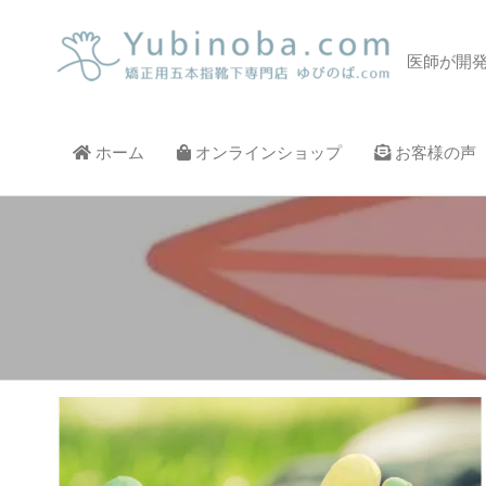
コ
ン
5本
医師が開
テ
ば.c
ン
ツ
へ
ホーム
オンラインショップ
お客様の声
ス
キ
ッ
プ