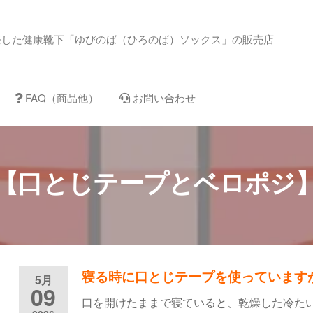
指靴下の通販サイト「ゆびの
発した健康靴下「ゆびのば（ひろのば）ソックス」の販売店
om」
FAQ（商品他）
お問い合わせ
【口とじテープとベロポジ
寝る時に口とじテープを使っています
5月
09
口を開けたままで寝ていると、乾燥した冷た