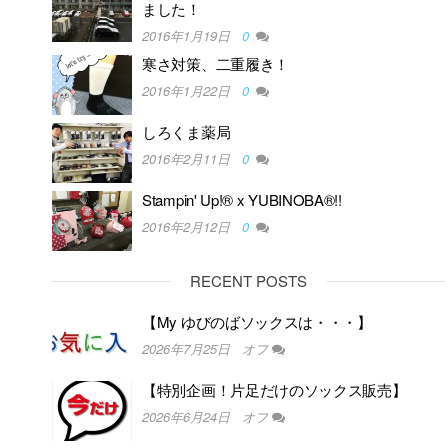
ました！
2016年1月19日
0
寒さ対策、二重履き！
2016年1月22日
0
しろくま薬局
2016年2月11日
0
Stampin' Up!® x YUBINOBA®!!
2016年2月12日
0
RECENT POSTS
【My ゆびのばソックスは・・・】
2026年7月25日
オフ
【特別企画！片足だけのソックス販売】
2026年6月24日
オフ